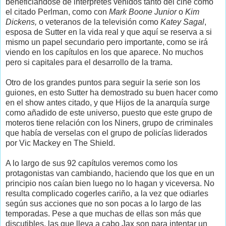
beneficiándose de intérpretes venidos tanto del cine como
el citado Perlman, como con
Mark Boone Junior
o
Kim
Dickens,
o veteranos de la televisión como
Katey Sagal
,
esposa de Sutter en la vida real y que aquí se reserva a si
mismo un papel secundario pero importante, como se irá
viendo en los capítulos en los que aparece. No muchos
pero si capitales para el desarrollo de la trama.
Otro de los grandes puntos para seguir la serie son los
guiones, en esto Sutter ha demostrado su buen hacer como
en el show antes citado, y que Hijos de la anarquía surge
como añadido de este universo, puesto que este grupo de
moteros tiene relación con los Niners, grupo de criminales
que había de verselas con el grupo de policías liderados
por Vic Mackey en The Shield.
A lo largo de sus 92 capítulos veremos como los
protagonistas van cambiando, haciendo que los que en un
principio nos caían bien luego no lo hagan y viceversa. No
resulta complicado cogerles cariño, a la vez que odiarles
según sus acciones que no son pocas a lo largo de las
temporadas. Pese a que muchas de ellas son más que
discutibles, las que lleva a cabo Jax son para intentar un